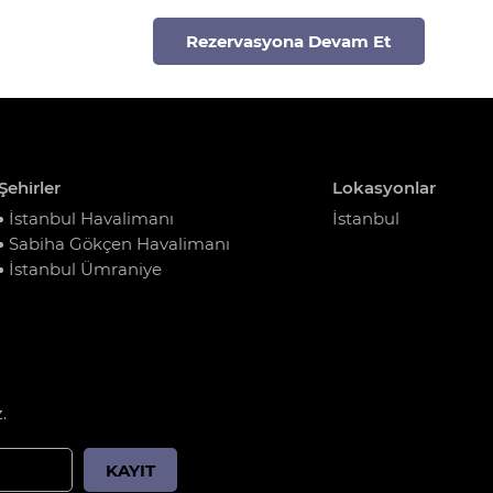
Rezervasyona Devam Et
Şehirler
Lokasyonlar
İstanbul Havalimanı
İstanbul
Sabiha Gökçen Havalimanı
İstanbul Ümraniye
.
KAYIT