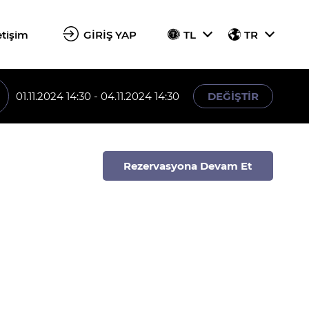
etişim
GİRİŞ YAP
TL
TR
01.11.2024 14:30 - 04.11.2024 14:30
DEĞİŞTİR
Rezervasyona Devam Et