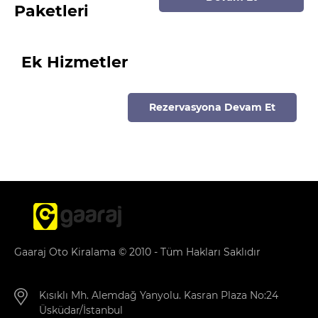
Paketleri
Ek Hizmetler
Rezervasyona Devam Et
Gaaraj Oto Kiralama © 2010 - Tüm Hakları Saklıdır
Kısıklı Mh. Alemdağ Yanyolu. Kasran Plaza No:24
Üsküdar/İstanbul