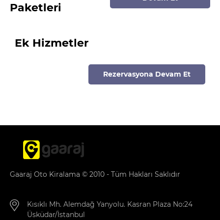
Paketleri
Ek Hizmetler
Rezervasyona Devam Et
Gaaraj Oto Kiralama © 2010 - Tüm Hakları Saklıdır
Kısıklı Mh. Alemdağ Yanyolu. Kasran Plaza No:24
Üsküdar/İstanbul