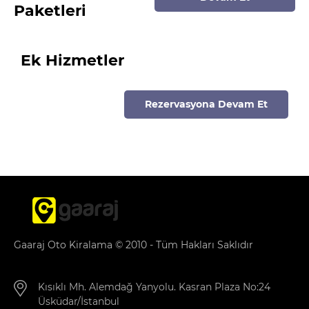
Paketleri
Ek Hizmetler
Rezervasyona Devam Et
Gaaraj Oto Kiralama © 2010 - Tüm Hakları Saklıdır
Kısıklı Mh. Alemdağ Yanyolu. Kasran Plaza No:24
Üsküdar/İstanbul