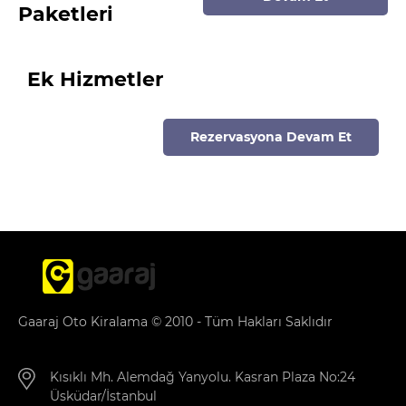
Paketleri
Ek Hizmetler
Rezervasyona Devam Et
Gaaraj Oto Kiralama © 2010 - Tüm Hakları Saklıdır
Kısıklı Mh. Alemdağ Yanyolu. Kasran Plaza No:24
Üsküdar/İstanbul