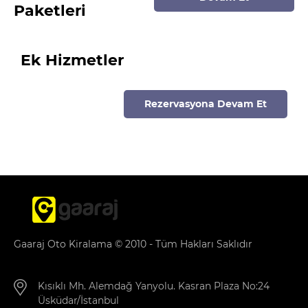
Paketleri
Ek Hizmetler
Rezervasyona Devam Et
Gaaraj Oto Kiralama © 2010 - Tüm Hakları Saklıdır
Kısıklı Mh. Alemdağ Yanyolu. Kasran Plaza No:24
Üsküdar/İstanbul