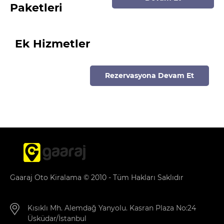
Paketleri
Ek Hizmetler
Rezervasyona Devam Et
Gaaraj Oto Kiralama © 2010 - Tüm Hakları Saklıdır
Kısıklı Mh. Alemdağ Yanyolu. Kasran Plaza No:24
Üsküdar/İstanbul