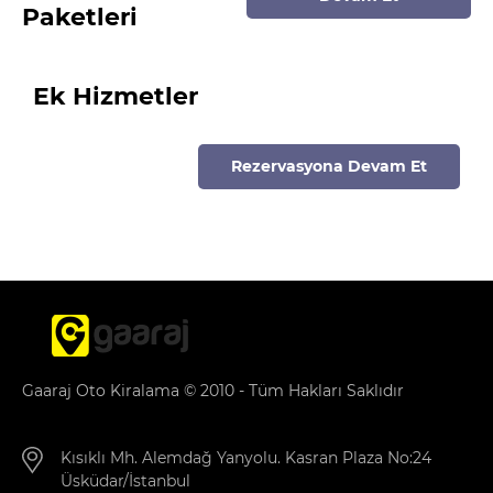
Paketleri
Ek Hizmetler
Rezervasyona Devam Et
Gaaraj Oto Kiralama © 2010 - Tüm Hakları Saklıdır
Kısıklı Mh. Alemdağ Yanyolu. Kasran Plaza No:24
Üsküdar/İstanbul