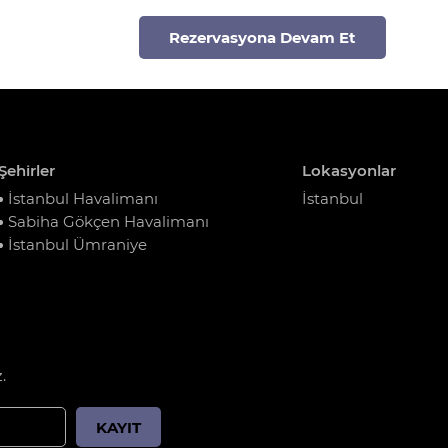
Rezervasyona Devam Et
Şehirler
Lokasyonlar
İstanbul Havalimanı
İstanbul
Sabiha Gökçen Havalimanı
İstanbul Ümraniye
.
KAYIT