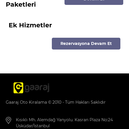
Paketleri
Ek Hizmetler
Rezervasyona Devam Et
Gaaraj Oto Kiralama © 2010 - Tüm Hakları Saklıdır
Kısıklı Mh. Alemdağ Yanyolu. Kasran Plaza No:24
Üsküdar/İstanbul