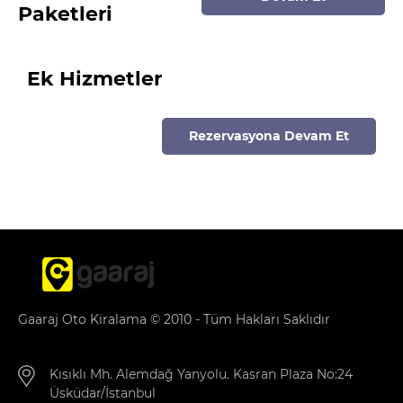
Paketleri
Ek Hizmetler
Rezervasyona Devam Et
Gaaraj Oto Kiralama © 2010 - Tüm Hakları Saklıdır
Kısıklı Mh. Alemdağ Yanyolu. Kasran Plaza No:24
Üsküdar/İstanbul