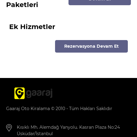
Paketleri
Ek Hizmetler
Rezervasyona Devam Et
Gaaraj Oto Kiralama © 2010 - Tüm Hakları Saklıdır
Kısıklı Mh. Alemdağ Yanyolu. Kasran Plaza No:24
Üsküdar/İstanbul