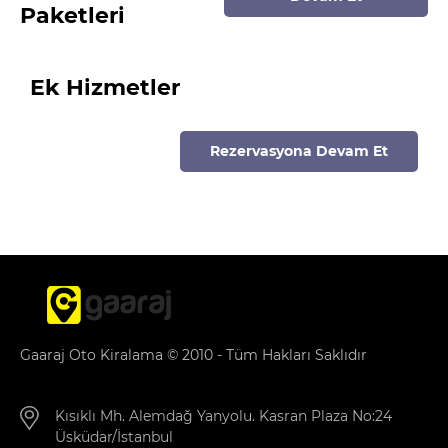
Paketleri
Ek Hizmetler
Rezervasyona Devam Et
Gaaraj Oto Kiralama © 2010 - Tüm Hakları Saklıdır
Kısıklı Mh. Alemdağ Yanyolu. Kasran Plaza No:24
Üsküdar/İstanbul