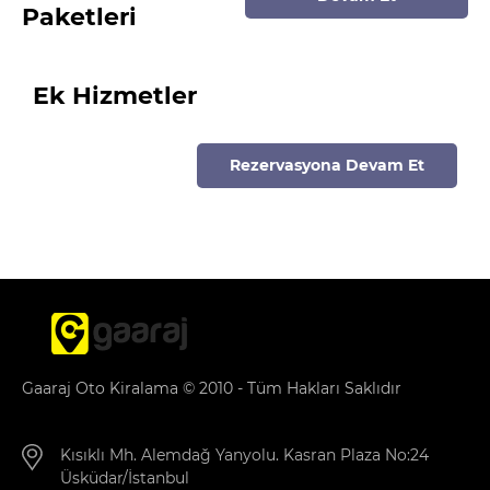
Paketleri
Ek Hizmetler
Rezervasyona Devam Et
Gaaraj Oto Kiralama © 2010 - Tüm Hakları Saklıdır
Kısıklı Mh. Alemdağ Yanyolu. Kasran Plaza No:24
Üsküdar/İstanbul