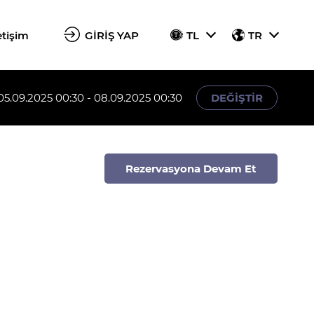
etişim
GİRİŞ YAP
TL
TR
05.09.2025 00:30 - 08.09.2025 00:30
DEĞİŞTİR
Rezervasyona Devam Et