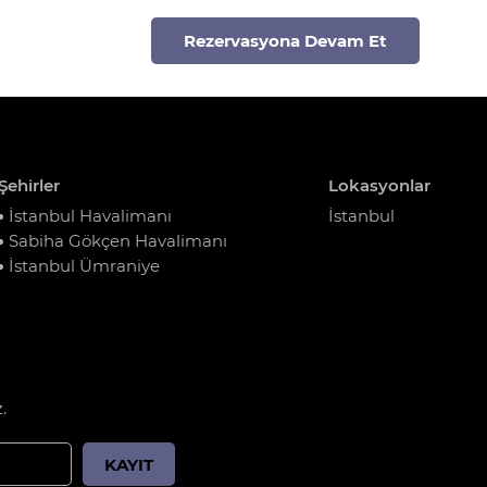
Rezervasyona Devam Et
Şehirler
Lokasyonlar
İstanbul Havalimanı
İstanbul
Sabiha Gökçen Havalimanı
İstanbul Ümraniye
.
KAYIT