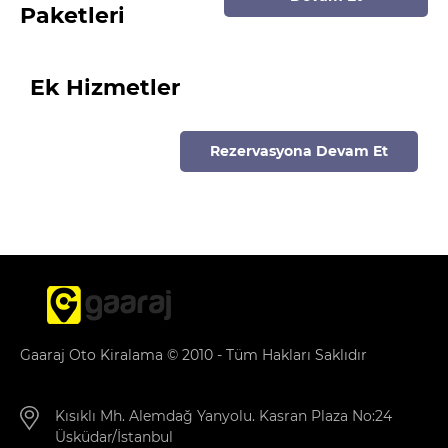
Paketleri
Ek Hizmetler
Rezervasyona Devam Et
Gaaraj Oto Kiralama © 2010 - Tüm Hakları Saklıdır
Kısıklı Mh. Alemdağ Yanyolu. Kasran Plaza No:24
Üsküdar/İstanbul