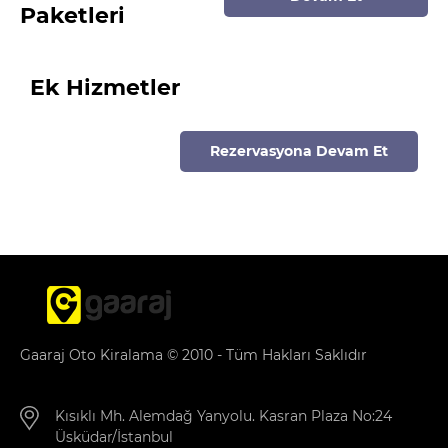
Paketleri
Ek Hizmetler
Rezervasyona Devam Et
Gaaraj Oto Kiralama © 2010 - Tüm Hakları Saklıdır
Kısıklı Mh. Alemdağ Yanyolu. Kasran Plaza No:24
Üsküdar/İstanbul