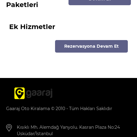
Paketleri
Ek Hizmetler
Rezervasyona Devam Et
Gaaraj Oto Kiralama © 2010 - Tüm Hakları Saklıdır
Kısıklı Mh. Alemdağ Yanyolu. Kasran Plaza No:24
Üsküdar/İstanbul