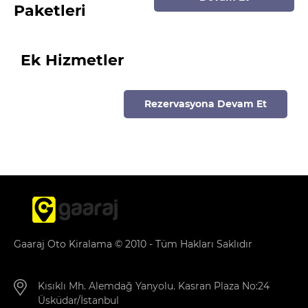
Paketleri
Ek Hizmetler
Rezervasyona Devam Et
Gaaraj Oto Kiralama © 2010 - Tüm Hakları Saklıdır
Kısıklı Mh. Alemdağ Yanyolu. Kasran Plaza No:24
Üsküdar/İstanbul