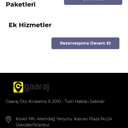
Paketleri
Ek Hizmetler
Rezervasyona Devam Et
Gaaraj Oto Kiralama © 2010 - Tüm Hakları Saklıdır
Kısıklı Mh. Alemdağ Yanyolu. Kasran Plaza No:24
Üsküdar/İstanbul