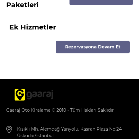
Paketleri
Ek Hizmetler
Rezervasyona Devam Et
Gaaraj Oto Kiralama © 2010 - Tüm Hakları Saklıdır
Kısıklı Mh. Alemdağ Yanyolu. Kasran Plaza No:24
Üsküdar/İstanbul