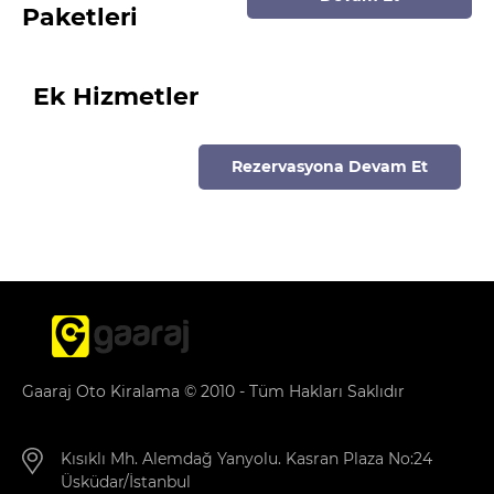
Paketleri
Ek Hizmetler
Rezervasyona Devam Et
Gaaraj Oto Kiralama © 2010 - Tüm Hakları Saklıdır
Kısıklı Mh. Alemdağ Yanyolu. Kasran Plaza No:24
Üsküdar/İstanbul