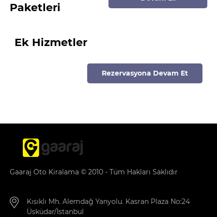
Paketleri
Ek Hizmetler
Rezervasyona Devam Et
Gaaraj Oto Kiralama © 2010 - Tüm Hakları Saklıdır
Kısıklı Mh. Alemdağ Yanyolu. Kasran Plaza No:24
Üsküdar/İstanbul