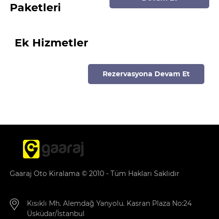
Paketleri
Ek Hizmetler
Rezervasyona Devam Et
Gaaraj Oto Kiralama © 2010 - Tüm Hakları Saklıdır
Kısıklı Mh. Alemdağ Yanyolu. Kasran Plaza No:24
Üsküdar/İstanbul