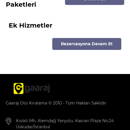
Paketleri
Ek Hizmetler
Rezervasyona Devam Et
Gaaraj Oto Kiralama © 2010 - Tüm Hakları Saklıdır
Kısıklı Mh. Alemdağ Yanyolu. Kasran Plaza No:24
Üsküdar/İstanbul