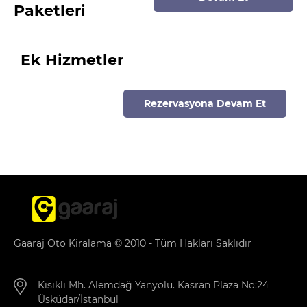
Paketleri
Ek Hizmetler
Rezervasyona Devam Et
Gaaraj Oto Kiralama © 2010 - Tüm Hakları Saklıdır
Kısıklı Mh. Alemdağ Yanyolu. Kasran Plaza No:24
Üsküdar/İstanbul