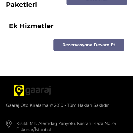
Paketleri
Ek Hizmetler
Rezervasyona Devam Et
Gaaraj Oto Kiralama © 2010 - Tüm Hakları Saklıdır
Kısıklı Mh. Alemdağ Yanyolu. Kasran Plaza No:24
Üsküdar/İstanbul