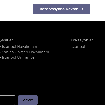
Rezervasyona Devam Et
Şehirler
Lokasyonlar
İstanbul Havalimanı
İstanbul
Sabiha Gökçen Havalimanı
İstanbul Ümraniye
.
KAYIT