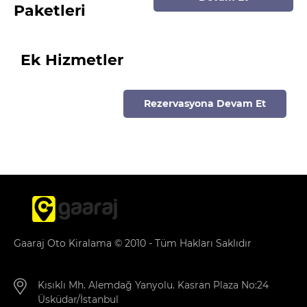
Paketleri
Ek Hizmetler
Rezervasyona Devam Et
Gaaraj Oto Kiralama © 2010 - Tüm Hakları Saklıdır
Kısıklı Mh. Alemdağ Yanyolu. Kasran Plaza No:24
Üsküdar/İstanbul