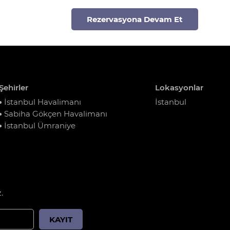
Rezervasyona Devam Et
Şehirler
Lokasyonlar
İstanbul Havalimanı
İstanbul
Sabiha Gökçen Havalimanı
İstanbul Ümraniye
.
KAYIT