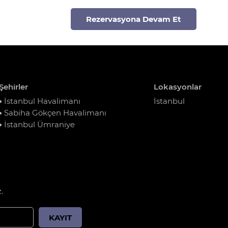
Rezervasyona Devam Et
Şehirler
Lokasyonlar
İstanbul Havalimanı
İstanbul
Sabiha Gökçen Havalimanı
İstanbul Ümraniye
.
KAYIT