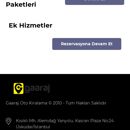
Paketleri
Ek Hizmetler
Rezervasyona Devam Et
Gaaraj Oto Kiralama © 2010 - Tüm Hakları Saklıdır
Kısıklı Mh. Alemdağ Yanyolu. Kasran Plaza No:24
Üsküdar/İstanbul