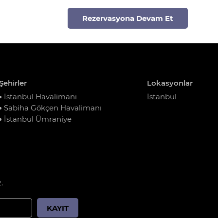
Rezervasyona Devam Et
Şehirler
Lokasyonlar
İstanbul Havalimanı
İstanbul
Sabiha Gökçen Havalimanı
İstanbul Ümraniye
.
KAYIT