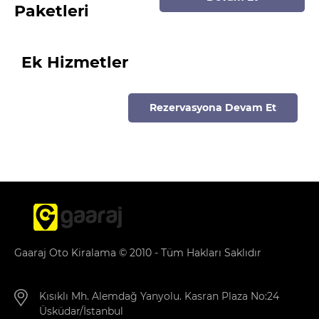
Paketleri
Ek Hizmetler
Rezervasyona Devam Et
Gaaraj Oto Kiralama © 2010 - Tüm Hakları Saklıdır
Kısıklı Mh. Alemdağ Yanyolu. Kasran Plaza No:24
Üsküdar/İstanbul