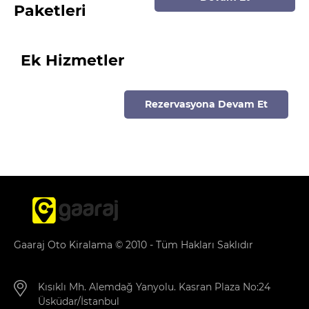
Paketleri
Ek Hizmetler
Rezervasyona Devam Et
Gaaraj Oto Kiralama © 2010 - Tüm Hakları Saklıdır
Kısıklı Mh. Alemdağ Yanyolu. Kasran Plaza No:24
Üsküdar/İstanbul