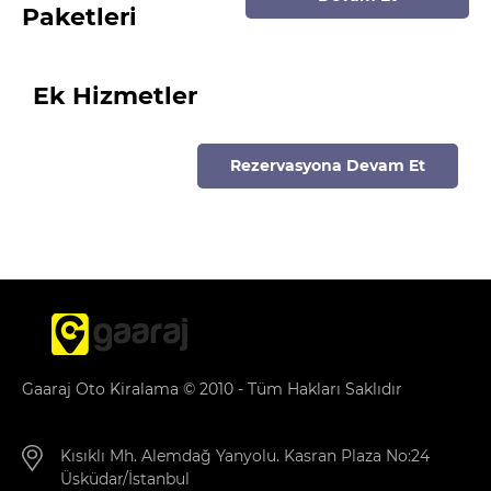
Paketleri
Ek Hizmetler
Rezervasyona Devam Et
Gaaraj Oto Kiralama © 2010 - Tüm Hakları Saklıdır
Kısıklı Mh. Alemdağ Yanyolu. Kasran Plaza No:24
Üsküdar/İstanbul