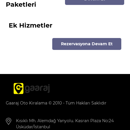
Paketleri
Ek Hizmetler
Rezervasyona Devam Et
Gaaraj Oto Kiralama © 2010 - Tüm Hakları Saklıdır
Kısıklı Mh. Alemdağ Yanyolu. Kasran Plaza No:24
Üsküdar/İstanbul