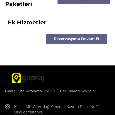
Paketleri
Ek Hizmetler
Rezervasyona Devam Et
Gaaraj Oto Kiralama © 2010 - Tüm Hakları Saklıdır
Kısıklı Mh. Alemdağ Yanyolu. Kasran Plaza No:24
Üsküdar/İstanbul