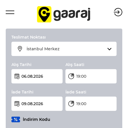
Teslimat Noktası
İstanbul Merkez
Alış Tarihi
Alış Saati
19:00
İade Tarihi
İade Saati
19:00
İndirim Kodu