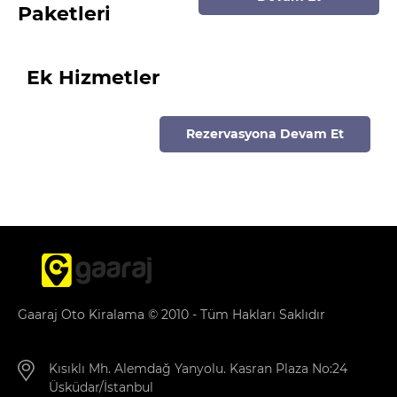
Paketleri
Ek Hizmetler
Rezervasyona Devam Et
Gaaraj Oto Kiralama © 2010 - Tüm Hakları Saklıdır
Kısıklı Mh. Alemdağ Yanyolu. Kasran Plaza No:24
Üsküdar/İstanbul