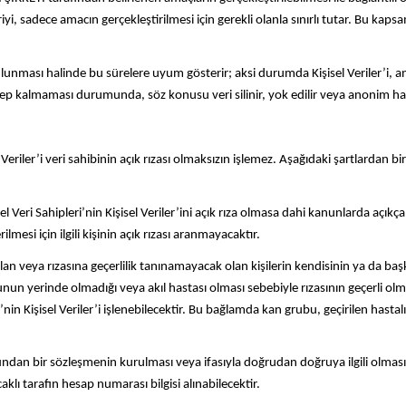
i, sadece amacın gerçekleştirilmesi için gerekli olanla sınırlı tutar. Bu kapsamd
bulunması halinde bu sürelere uyum gösterir; aksi durumda Kişisel Veriler’i, a
ebep kalmaması durumunda, söz konusu veri silinir, yok edilir veya anonim hale 
i veri sahibinin açık rızası olmaksızın işlemez. Aşağıdaki şartlardan birinin
 Sahipleri’nin Kişisel Veriler’ini açık rıza olmasa dahi kanunlarda açıkça
lmesi için ilgili kişinin açık rızası aranmayacaktır.
 olan veya rızasına geçerlilik tanınamayacak olan kişilerin kendisinin ya da 
şuurunun yerinde olmadığı veya akıl hastası olması sebebiyle rızasının geçer
n Kişisel Veriler’i işlenebilecektir. Bu bağlamda kan grubu, geçirilen hastalıklar
r sözleşmenin kurulması veya ifasıyla doğrudan doğruya ilgili olması kaydı
klı tarafın hesap numarası bilgisi alınabilecektir.