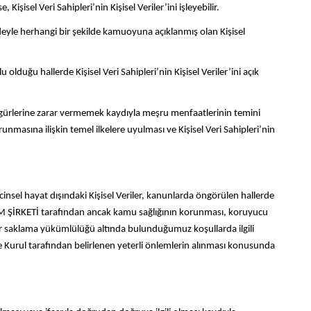
el Veri Sahipleri’nin Kişisel Veriler’ini işleyebilir.
eyle herhangi bir şekilde kamuoyuna açıklanmış olan Kişisel
u hallerde Kişisel Veri Sahipleri’nin Kişisel Veriler’ini açık
ürlerine zarar vermemek kaydıyla meşru menfaatlerinin temini
korunmasına ilişkin temel ilkelere uyulması ve Kişisel Veri Sahipleri’nin
insel hayat dışındaki Kişisel Veriler, kanunlarda öngörülen hallerde
NONİM ŞİRKETİ tarafından ancak kamu sağlığının korunması, koruyucu
 sır saklama yükümlülüğü altında bulunduğumuz koşullarda ilgili
e Kurul tarafından belirlenen yeterli önlemlerin alınması konusunda