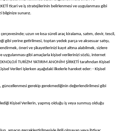
İ ticari ve iş stratejilerinin belirlenmesi ve uygulanması gibi
 bilginize sunarız.
vesinde; uzun ve kısa süreli araç kiralama, satım, devir, tescil,
eği gibi yerine getirilmesi, toptan yedek parça ve aksesuar satışı,
dirmek, öneri ve şikayetlerinizi kayıt altına alabilmek, sizlere
ygulanması gibi amaçlarla kişisel verilerinizi sözlü, internet
RAJ TEKNOLOJİ TURİZM YATIRIM ANONİM ŞİRKETİ tarafından Kişisel
Verileri işlerken aşağıdaki ilkelerle hareket eder: - Kişisel
si, güncellenmesi gerekip gerekmediğinin değerlendirilmesi gibi
ediği Kişisel Verilerin, yapmış olduğu iş veya sunmuş olduğu
p, amacın gerçekleştirilmesiyle ilgili olmayan veya ihtiyaç