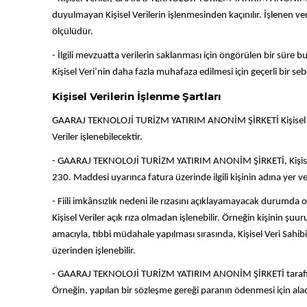
duyulmayan Kişisel Verilerin işlenmesinden kaçınılır. İşlenen veriy
ölçülüdür.
- İlgili mevzuatta verilerin saklanması için öngörülen bir süre 
Kişisel Veri’nin daha fazla muhafaza edilmesi için geçerli bir s
Kişisel Verilerin İşlenme Şartları
GAARAJ TEKNOLOJİ TURİZM YATIRIM ANONİM ŞİRKETİ Kişisel Veriler’
Veriler işlenebilecektir.
- GAARAJ TEKNOLOJİ TURİZM YATIRIM ANONİM ŞİRKETİ, Kişisel Veri
230. Maddesi uyarınca fatura üzerinde ilgili kişinin adına yer veri
- Fiili imkânsızlık nedeni ile rızasını açıklayamayacak durumda
Kişisel Veriler açık rıza olmadan işlenebilir. Örneğin kişinin 
amacıyla, tıbbi müdahale yapılması sırasında, Kişisel Veri Sahibi’ni
üzerinden işlenebilir.
- GAARAJ TEKNOLOJİ TURİZM YATIRIM ANONİM ŞİRKETİ tarafından bi
Örneğin, yapılan bir sözleşme gereği paranın ödenmesi için alaca