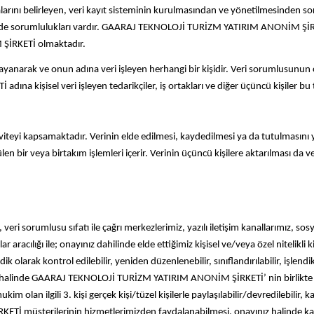
talarını belirleyen, veri kayıt sisteminin kurulmasından ve yönetilmesinden sor
e sorumlulukları vardır. GAARAJ TEKNOLOJİ TURİZM YATIRIM ANONİM ŞİRKETİ’ n
ŞİRKETİ olmaktadır.
ayanarak ve onun adına veri işleyen herhangi bir kişidir. Veri sorumlusunun 
işisel veri işleyen tedarikçiler, iş ortakları ve diğer üçüncü kişiler bu ta
tiviteyi kapsamaktadır. Verinin elde edilmesi, kaydedilmesi ya da tutulmasını
n bir veya birtakım işlemleri içerir. Verinin üçüncü kişilere aktarılması da 
umlusu sıfatı ile çağrı merkezlerimiz, yazılı iletişim kanallarımız, sosyal 
 aracılığı ile; onayınız dahilinde elde ettiğimiz kişisel ve/veya özel nitelikli 
yodik olarak kontrol edilebilir, yeniden düzenlenebilir, sınıflandırılabilir, işle
ikler halinde GAARAJ TEKNOLOJİ TURİZM YATIRIM ANONİM ŞİRKETİ’ nin birlikte 
olan ilgili 3. kişi gerçek kişi/tüzel kişilerle paylaşılabilir/devredilebilir, ka
İ müşterilerinin hizmetlerimizden faydalanabilmesi, onayınız halinde kamp