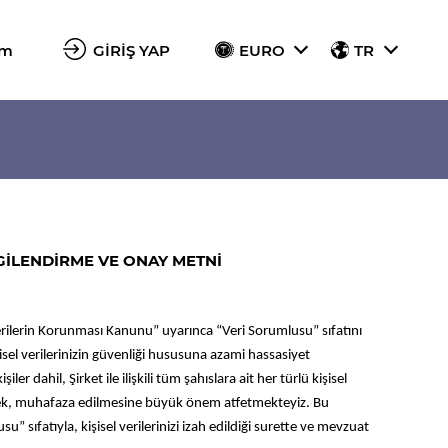
im
GİRİŞ YAP
EURO
TR
GİLENDİRME VE ONAY METNİ
erilerin Korunması Kanunu” uyarınca “Veri Sorumlusu” sıfatını
 verilerinizin güvenliği hususuna azami hassasiyet
r dahil, Şirket ile ilişkili tüm şahıslara ait her türlü kişisel
nerek, muhafaza edilmesine büyük önem atfetmekteyiz. Bu
 sıfatıyla, kişisel verilerinizi izah edildiği surette ve mevzuat