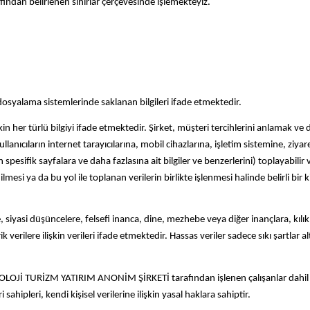
fından belirlenen sınırlar çerçevesinde işlemekteyiz.
 dosyalama sistemlerinde saklanan bilgileri ifade etmektedir.
lişkin her türlü bilgiyi ifade etmektedir. Şirket, müşteri tercihlerini anlamak v
kullanıcıların internet tarayıcılarına, mobil cihazlarına, işletim sistemine, ziyar
len spesifik sayfalara ve daha fazlasına ait bilgiler ve benzerlerini) toplayabili
ilmesi ya da bu yol ile toplanan verilerin birlikte işlenmesi halinde belirli bir
 siyasi düşüncelere, felsefi inanca, dine, mezhebe veya diğer inançlara, kılık 
ilere ilişkin verileri ifade etmektedir. Hassas veriler sadece sıkı şartlar altı
OLOJİ TURİZM YATIRIM ANONİM ŞİRKETİ tarafından işlenen çalışanlar dahil tü
hipleri, kendi kişisel verilerine ilişkin yasal haklara sahiptir.