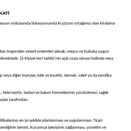
KATİ
ezervasyon noktasında/lokasyonunda ki çözüm ortağımız olan kiralama
dan öngörülen yeterli önlemleri alarak; meşru ve hukuka uygun
lmektedir. (i) Kişisel Veri Sahibi’nin açık rızası olması halinde veya
hep veya diğer inançlar, kılık ve kıyafet, dernek, vakıf ya da sendika
ik, tıbbi teşhis, tedavi ve bakım hizmetlerinin yürütülmesi, sağlık
uşlar tarafından.
larının en iyi şekilde planlanması ve uygulanması, Ticari
güvenliğinin temini, Kurumsal işleyişinin sağlanması, yönetim ve