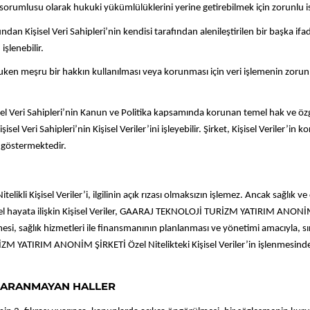
u olarak hukuki yükümlülüklerini yerine getirebilmek için zorunlu ise, Kişis
işisel Veri Sahipleri’nin kendisi tarafından alenileştirilen bir başka ifad
şlenebilir.
ru bir hakkın kullanılması veya korunması için veri işlemenin zorunlu olduğ
eri Sahipleri’nin Kanun ve Politika kapsamında korunan temel hak ve özg
el Veri Sahipleri’nin Kişisel Veriler’ini işleyebilir. Şirket, Kişisel Veriler’in 
 göstermektedir.
Kişisel Veriler’i, ilgilinin açık rızası olmaksızın işlemez. Ancak sağlık ve c
 ve cinsel hayata ilişkin Kişisel Veriler, GAARAJ TEKNOLOJİ TURİZM YATIRIM A
mesi, sağlık hizmetleri ile finansmanının planlanması ve yönetimi amacıyla,
İZM YATIRIM ANONİM ŞİRKETİ Özel Nitelikteki Kişisel Veriler’in işlenmesind
A ARANMAYAN HALLER