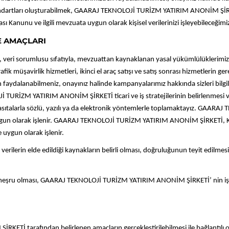
 standartları oluşturabilmek, GAARAJ TEKNOLOJİ TURİZM YATIRIM ANONİM ŞİRKET
ı Kanunu ve ilgili mevzuata uygun olarak kişisel verilerinizi işleyebileceğimizi
E AMAÇLARI
sorumlusu sıfatıyla, mevzuattan kaynaklanan yasal yükümlülüklerimiz çerçe
ik müşavirlik hizmetleri, ikinci el araç satışı ve satış sonrası hizmetlerin ger
faydalanabilmeniz, onayınız halinde kampanyalarımız hakkında sizleri bilgilen
TURİZM YATIRIM ANONİM ŞİRKETİ ticari ve iş stratejilerinin belirlenmesi ve u
vasıtalarla sözlü, yazılı ya da elektronik yöntemlerle toplamaktayız. GAA
un olarak işlenir. GAARAJ TEKNOLOJİ TURİZM YATIRIM ANONİM ŞİRKETİ, Kişisel 
e uygun olarak işlenir.
 verilerin elde edildiği kaynakların belirli olması, doğruluğunun teyit edilme
macın meşru olması, GAARAJ TEKNOLOJİ TURİZM YATIRIM ANONİM ŞİRKETİ’ nin işl
Tİ tarafından belirlenen amaçların gerçekleştirilebilmesi ile bağlantılı olu