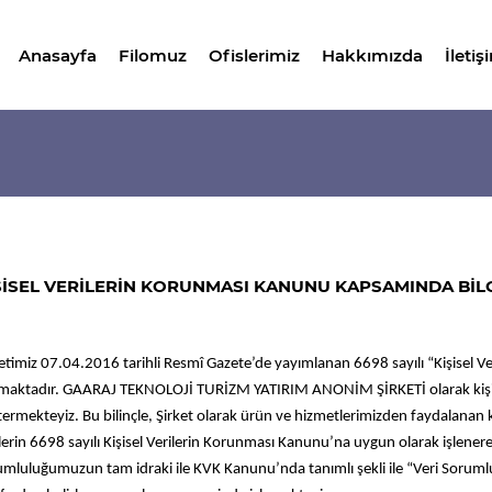
Anasayfa
Filomuz
Ofislerimiz
Hakkımızda
İletiş
ŞİSEL VERİLERİN KORUNMASI KANUNU KAPSAMINDA BİL
etimiz 07.04.2016 tarihli Resmî Gazete’de yayımlanan 6698 sayılı “Kişisel V
ımaktadır. GAARAJ TEKNOLOJİ TURİZM YATIRIM ANONİM ŞİRKETİ olarak kişisel
ermekteyiz. Bu bilinçle, Şirket olarak ürün ve hizmetlerimizden faydalanan kişile
ilerin 6698 sayılı Kişisel Verilerin Korunması Kanunu’na uygun olarak işle
mluluğumuzun tam idraki ile KVK Kanunu’nda tanımlı şekli ile “Veri Sorumlusu”