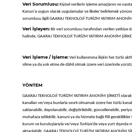
Veri Sorumlusu:
Kişisel verilerin işleme amaçlarını ve vası
Kanun’a uygun olarak uygulamalar ve ilkeler belirlemek yönünd
sorumlusu ilgili GAARAJ TEKNOLOJİ TURİZM YATIRIM ANONİM 
Veri İşleyen:
Bir veri sorumlusu tarafından verilen yetkiye d
halinde, GAARAJ TEKNOLOJİ TURİZM YATIRIM ANONİM ŞİRKETİ adına k
Veri İşleme / İşleme:
Veri kullanımına ilişkin her türlü ak
silme ya da yok etme de dâhil olmak üzere veri üzerinde yürütüle
YÖNTEM
GAARAJ TEKNOLOJİ TURİZM YATIRIM ANONİM ŞİRKETİ olarak, veri sor
kanalları ve/veya bunlarla sınırlı olmamak üzere her türlü kanallar
saklanabilir, depolanabilir, değiştirilebilir, güncellenebilir, peri
muhafaza edilebilir, kanuni ya da hizmete bağlı fiili gereklil
kurum ve kuruluşlarıyla ve/veya Türkiye'de veya yurt dışında mukim 
aktarılabilir. GAARAJ TEKNOLOJİ TURİZM YATIRIM ANONİM ŞİRKET