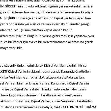
ması veya ifasıyla doğrudan doğruya ilgili olması kaydıyla,
NİM ŞİRKETİ’ nin hukuki yükümlülüğünü yerine getirebilmesi için
 ilgili kişinin temel hak ve özgürlüklerine zarar vermemek kaydıyla
ŞİRKETİ’ nin açık rıza almaksızın kişisel verileri işleyebilme
liyet raporlarında yer alan ve ya kanunlardaki hükümler gereği
ndan tabi olduğu mevzuattan kaynaklanan kanuni
 aktarılması yükümlülüğünün yerine getirilmesi için yapılacak Veri
ve bu Veriler için ayrıca bir muvafakatname alınmasına gerek
aya yetkilidir.
üvenlik önlemlerini alarak Kişisel Veri Sahiplerinin Kişisel
KETİ Kişisel Verilerin aktarılması sırasında Kanunda öngörülen
l Veri işleme amaçları doğrultusunda aşağıda sayılan,
sel Veri sahibinin açık rızası var ise; Kanunlarda Kişisel Verinin
se ve Kişisel Veri sahibi fiili imkânsızlık nedeniyle rızasını
lmak kaydıyla sözleşmenin taraflarına ait Kişisel Verinin
ımı zorunlu ise, Kişisel Veriler, Kişisel Veri sahibi tarafından
 ve özgürlüklerine zarar vermemek kaydıyla, GAARAJ TEKNOLOJİ TURİZM