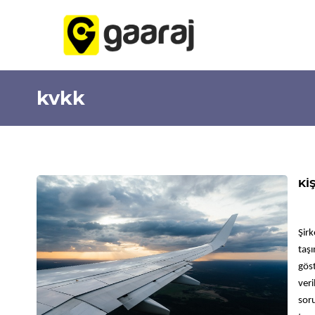
kvkk
Kİ
Şirk
taş
göst
ver
soru