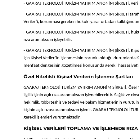
- GAARAJ TEKNOLOJİ TURİZM YATIRIM ANONİM ŞİRKETİ, veri sorumlus
- GAARAJ TEKNOLOJİ TURİZM YATIRIM ANONİM ŞİRKETİ tarafından K
Veriler’i, korunması gereken hukuki yarar ortadan kalktığından i
- GAARAJ TEKNOLOJİ TURİZM YATIRIM ANONİM ŞİRKETİ, hukuken meş
rıza aramaksızın işleyebilir.
- GAARAJ TEKNOLOJİ TURİZM YATIRIM ANONİM ŞİRKETİ, Kişisel V
için Kişisel Veriler’in işlenmesinin zorunlu olduğu durumlarda Kişis
menfaat dengesinin gözetilmesi konusunda gerekli hassasiyeti
Özel Nitelikli Kişisel Verilerin İşlenme Şartları
GAARAJ TEKNOLOJİ TURİZM YATIRIM ANONİM ŞİRKETİ, Özel Nitelikli 
ilgili kişinin açık rıza aranmaksızın işlenebilecektir. Sağlık
hekimlik, tıbbı teşhis ve tedavi ve bakım hizmetlerinin yürütül
kişinin açık rızası aranmaksızın işlenir. GAARAJ TEKNOLOJİ TUR
gerekli işlemleri yürütmektedir.
KİŞİSEL VERİLERİ TOPLAMA VE İŞLEMEDE RIZ