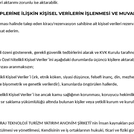
 aktarımı zorunlu ise aktarabilir.
PLERİNE İLİŞKİN KİŞİSEL VERİLERİN İŞLENMESİ VE MUVA
olması halinde talep eden kiracı/rezervasyon sahibine ait kişisel verileri r
akat ederim.
i göstererek, gerekli güvenlik tedbirlerini alarak ve KVK Kurulu tarafın
 Özel Nitelikli Kişisel Veriler’ini aşağıdaki durumlarda üçüncü kişilere aktarabi
 rızası aranmaksızın;
likli Kişisel Veriler’i (ırk, etnik köken, siyasi düşünce, felsefi inanç, din, mez
 ile biyometrik ve genetik verilerdir), kanunlarda öngörülen hallerde,
Nitelikli Kişisel Veriler’i ise ancak kamu sağlığının korunması, koruyucu hekiml
 sır saklama yükümlülüğü altında bulunan kişiler veya yetkili kurum ve kurul
RAJ TEKNOLOJİ TURİZM YATIRIM ANONİM ŞİRKETİ’nin İnsan kaynakları politika
tülmesi ve yönetilmesi, Kendisinin ve iş ortaklarının hukuki, ticari ve fiziki 