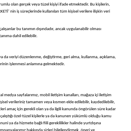
umlu olan gerçek veya tüzel kişiyi ifade etmektedir. Bu kişilerin,
in iş süreçlerinde kullanılan tüm kişisel verilere ilişkin veri
çalışanlar bu tanımın dışındadır, ancak uygulanabilir olması
nıma dahil edilebilir.
 ya da veriyi düzenlenme, değiştirme, geri alma, kullanma, açıklama,
verinin işlenmesi anlamına gelmektedir.
medya sayfalarımız, mobil iletişim kanalları, mağaza içi iletişim
kişisel verileriniz tamamen veya kısmen elde edilebilir, kaydedilebilir,
ndikleri amaç için gerekli olan ya da ilgili kanunda öngörülen süre kadar
çalıştığı özel-tüzel kişilerle ya da kanunen yükümlü olduğu kamu
nuni ya da hizmete bağlı fiili gereklilikler halinde yurtdışına
anyalarımız hakkında sizleri bilgilendirmek, öneri ve