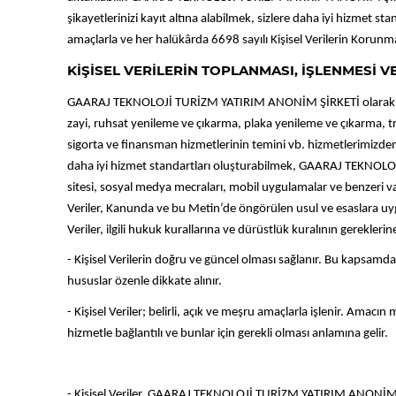
şikayetlerinizi kayıt altına alabilmek, sizlere daha iyi hizmet
amaçlarla ve her halükârda 6698 sayılı Kişisel Verilerin Korunmas
KİŞİSEL VERİLERİN TOPLANMASI, İŞLENMESİ V
GAARAJ TEKNOLOJİ TURİZM YATIRIM ANONİM ŞİRKETİ olarak, veri 
zayi, ruhsat yenileme ve çıkarma, plaka yenileme ve çıkarma, traf
sigorta ve finansman hizmetlerinin temini vb. hizmetlerimizden 
daha iyi hizmet standartları oluşturabilmek, GAARAJ TEKNOLOJİ 
sitesi, sosyal medya mecraları, mobil uygulamalar ve benzeri 
Veriler, Kanunda ve bu Metin’de öngörülen usul ve esaslara uyg
Veriler, ilgili hukuk kurallarına ve dürüstlük kuralının gereklerin
- Kişisel Verilerin doğru ve güncel olması sağlanır. Bu kapsamda
hususlar özenle dikkate alınır.
- Kişisel Veriler; belirli, açık ve meşru amaçlarla işlenir. A
hizmetle bağlantılı ve bunlar için gerekli olması anlamına gelir.
- Kişisel Veriler, GAARAJ TEKNOLOJİ TURİZM YATIRIM ANONİM ŞİRKE