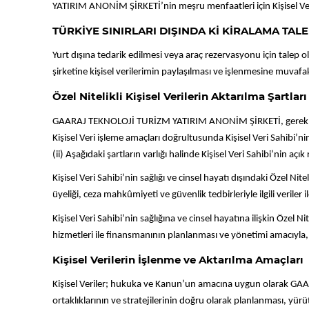
YATIRIM ANONİM ŞİRKETİ’nin meşru menfaatleri için Kişisel Veri
TÜRKİYE SINIRLARI DIŞINDA Kİ KİRALAMA TALE
Yurt dışına tedarik edilmesi veya araç rezervasyonu için talep 
şirketine kişisel verilerimin paylaşılması ve işlenmesine muvaf
Özel Nitelikli Kişisel Verilerin Aktarılma Şartları
GAARAJ TEKNOLOJİ TURİZM YATIRIM ANONİM ŞİRKETİ, gerekli özen
Kişisel Veri işleme amaçları doğrultusunda Kişisel Veri Sahibi’nin
(ii) Aşağıdaki şartların varlığı halinde Kişisel Veri Sahibi’nin açık
Kişisel Veri Sahibi’nin sağlığı ve cinsel hayatı dışındaki Özel Nite
üyeliği, ceza mahkûmiyeti ve güvenlik tedbirleriyle ilgili veriler
Kişisel Veri Sahibi’nin sağlığına ve cinsel hayatına ilişkin Özel 
hizmetleri ile finansmanının planlanması ve yönetimi amacıyla,
Kişisel Verilerin İşlenme ve Aktarılma Amaçları
Kişisel Veriler; hukuka ve Kanun’un amacına uygun olarak GAA
ortaklıklarının ve stratejilerinin doğru olarak planlanması, yürü