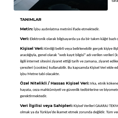
tara
TANIMLAR
Metin:
İşbu aydınlatma metnini ifade etmektedir.
Veri:
Elektronik olarak bilgisayarda ya da bir takım kâğıt bazlı
Kişisel Veri:
Kimliği belirli veya belirlenebilir gerçek kişiye i
aracılığıyla, genel olarak “web kayıt bilgisi" adı verilen verileri (
ilgili internet sitesini ziyaret ettiği tarih ve zamana, ziyaret edi
çerezleri (cookies) kullanabilir. Bu kapsamda Kişisel Veri elde ed
işbu Metne tabi olacaktır.
Özel Nitelikli / Hassas Kişisel Veri:
Irka, etnik kökene,
hayata, ceza mahkûmiyeti ve güvenlik tedbirlerine ve biyometrik ver
gerektirmektedir.
Veri İlgilisi veya Sahipleri:
Kişisel Verileri GAARAJ TEKN
olmak ya da Türkiye’de ikamet etmek zorunda değildir. Tüm veri sa