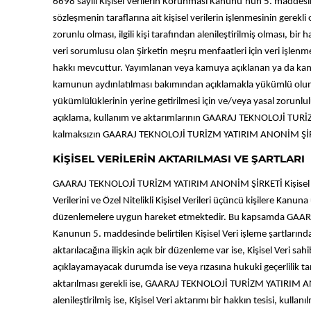
6698 sayılı Kişisel Verilerin Korunması Kanunu’nun 5. maddesin
sözleşmenin taraflarına ait kişisel verilerin işlenmesinin ge
zorunlu olması, ilgili kişi tarafından alenileştirilmiş olması, bi
veri sorumlusu olan Şirketin meşru menfaatleri için veri işlen
hakkı mevcuttur. Yayımlanan veya kamuya açıklanan ya da kanunla
kamunun aydınlatılması bakımından açıklamakla yükümlü olu
yükümlülüklerinin yerine getirilmesi için ve/veya yasal zorunlul
açıklama, kullanım ve aktarımlarının GAARAJ TEKNOLOJİ TURİZ
kalmaksızın GAARAJ TEKNOLOJİ TURİZM YATIRIM ANONİM ŞİRKET sö
KİŞİSEL VERİLERİN AKTARILMASI VE ŞARTLARI
GAARAJ TEKNOLOJİ TURİZM YATIRIM ANONİM ŞİRKETİ Kişisel Verileri
Verilerini ve Özel Nitelikli Kişisel Verileri üçüncü kişilere 
düzenlemelere uygun hareket etmektedir. Bu kapsamda GAARA
Kanunun 5. maddesinde belirtilen Kişisel Veri işleme şartlarından b
aktarılacağına ilişkin açık bir düzenleme var ise, Kişisel Veri s
açıklayamayacak durumda ise veya rızasına hukuki geçerlilik tan
aktarılması gerekli ise, GAARAJ TEKNOLOJİ TURİZM YATIRIM ANONİ
alenileştirilmiş ise, Kişisel Veri aktarımı bir hakkın tesisi, k