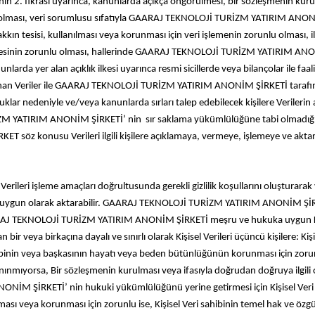
in 2. fıkrası uyarınca, kanunlarda açıkça öngörülmesi, bir sözleşmenin kurul
rekli olması, veri sorumlusu sıfatıyla GAARAJ TEKNOLOJİ TURİZM YATIRIM ANO
r hakkın tesisi, kullanılması veya korunması için veri işlemenin zorunlu olması,
mesinin zorunlu olması, hallerinde GAARAJ TEKNOLOJİ TURİZM YATIRIM ANONİM 
rda yer alan açıklık ilkesi uyarınca resmi sicillerde veya bilançolar ile faa
nan Veriler ile GAARAJ TEKNOLOJİ TURİZM YATIRIM ANONİM ŞİRKETİ tarafı
uklar nedeniyle ve/veya kanunlarda sırları talep edebilecek kişilere Verilerin
M YATIRIM ANONİM ŞİRKETİ’ nin sır saklama yükümlülüğüne tabi olmadığını 
z konusu Verileri ilgili kişilere açıklamaya, vermeye, işlemeye ve aktarm
 işleme amaçları doğrultusunda gerekli gizlilik koşullarını oluşturarak ve g
Kanuna uygun olarak aktarabilir. GAARAJ TEKNOLOJİ TURİZM YATIRIM ANONİM ŞİR
J TEKNOLOJİ TURİZM YATIRIM ANONİM ŞİRKETİ meşru ve hukuka uygun Kişise
ir veya birkaçına dayalı ve sınırlı olarak Kişisel Verileri üçüncü kişilere: Kişi
ahibinin veya başkasının hayatı veya beden bütünlüğünün korunması için zorunlu i
ınmıyorsa, Bir sözleşmenin kurulması veya ifasıyla doğrudan doğruya ilgili o
M ŞİRKETİ’ nin hukuki yükümlülüğünü yerine getirmesi için Kişisel Veri aktar
ullanılması veya korunması için zorunlu ise, Kişisel Veri sahibinin temel hak